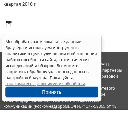
квартал 2010 г.
Мы обрабатываем локальные данные
браузера и используем инструменты
аналитики в целях улучшения и обеспечения
работоспособности сайта, статистических
© ООО "НПП "ГАРАНТ-СЕРВИС", 2026. Система ГАРАНТ
исследований и обзоров. Вы можете
выпускается с 1990 года. Компания "Гарант" и ее партнеры
запретить обработку указанных данных в
являются участниками Российской ассоциации правовой
настройках браузера. Пожалуйста,
информации ГАРАНТ.
ознакомьтесь с условиями их обработки
.
Портал ГАРАНТ.РУ зарегистрирован в качестве сетевого
Принять
издания Федеральной службой по надзору в сфере
связи,информационных технологий и массовых
коммуникаций (Роскомнадзором), Эл № ФС77-58365 от 18
июня 2014 года.
16+