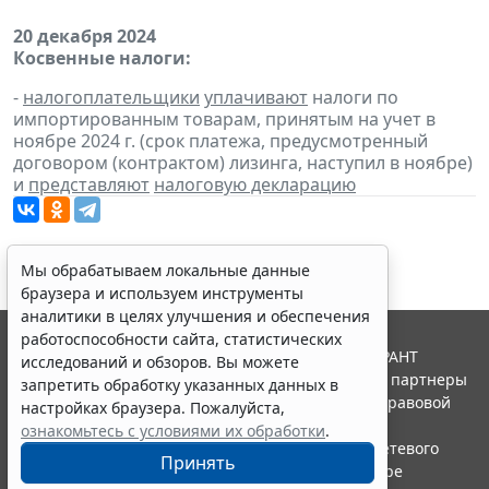
20 декабря 2024
Косвенные налоги:
-
налогоплательщики
уплачивают
налоги по
импортированным товарам, принятым на учет в
ноябре 2024 г. (срок платежа, предусмотренный
договором (контрактом) лизинга, наступил в ноябре)
и
представляют
налоговую декларацию
Мы обрабатываем локальные данные
браузера и используем инструменты
аналитики в целях улучшения и обеспечения
работоспособности сайта, статистических
© ООО "НПП "ГАРАНТ-СЕРВИС", 2026. Система ГАРАНТ
исследований и обзоров. Вы можете
выпускается с 1990 года. Компания "Гарант" и ее партнеры
запретить обработку указанных данных в
являются участниками Российской ассоциации правовой
настройках браузера. Пожалуйста,
информации ГАРАНТ.
ознакомьтесь с условиями их обработки
.
Портал ГАРАНТ.РУ зарегистрирован в качестве сетевого
Принять
издания Федеральной службой по надзору в сфере