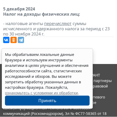
5 декабря 2024
Налог на доходы физических лиц:
- налоговые агенты
перечисляют
суммы
исчисленного и удержанного налога за период с 23
по 30 ноября 2024 г.
Мы обрабатываем локальные данные
браузера и используем инструменты
аналитики в целях улучшения и обеспечения
работоспособности сайта, статистических
© ООО "НПП "ГАРАНТ-СЕРВИС", 2026. Система ГАРАНТ
исследований и обзоров. Вы можете
выпускается с 1990 года. Компания "Гарант" и ее партнеры
запретить обработку указанных данных в
являются участниками Российской ассоциации правовой
настройках браузера. Пожалуйста,
информации ГАРАНТ.
ознакомьтесь с условиями их обработки
.
Портал ГАРАНТ.РУ зарегистрирован в качестве сетевого
Принять
издания Федеральной службой по надзору в сфере
связи,информационных технологий и массовых
коммуникаций (Роскомнадзором), Эл № ФС77-58365 от 18