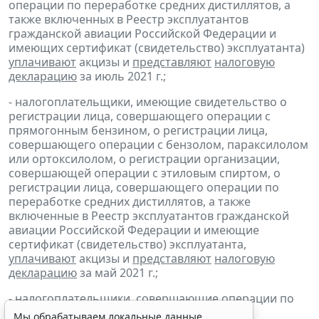
операции по переработке средних дистиллятов, а
также включенных в Реестр эксплуатантов
гражданской авиации Российской Федерации и
имеющих сертификат (свидетельство) эксплуатанта)
уплачивают
акцизы и
представляют
налоговую
декларацию
за июль 2021 г.;
- налогоплательщики, имеющие свидетельство о
регистрации лица, совершающего операции с
прямогонным бензином, о регистрации лица,
совершающего операции с бензолом, параксилолом
или ортоксилолом, о регистрации организации,
совершающей операции с этиловым спиртом, о
регистрации лица, совершающего операции по
переработке средних дистиллятов, а также
включенные в Реестр эксплуатантов гражданской
авиации Российской Федерации и имеющие
сертификат (свидетельство) эксплуатанта,
уплачивают
акцизы и
представляют
налоговую
декларацию
за май 2021 г.;
- налогоплательщики, совершающие операции по
реализации
бункерного топлива
и
средних
Мы обрабатываем локальные данные