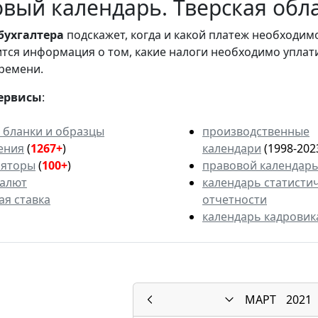
вый календарь. Тверская обла
бухгалтера
подскажет, когда и какой платеж необходи
вится информация о том, какие налоги необходимо уплат
ремени.
ервисы
:
 бланки и образцы
производственные
ения
(
1267+
)
календари
(1998-202
ляторы
(
100+
)
правовой календар
валют
календарь статисти
ая ставка
отчетности
календарь кадровик
МАРТ
2021