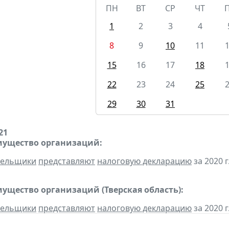
ПН
ВТ
СР
ЧТ
1
2
3
4
8
9
10
11
15
16
17
18
22
23
24
25
29
30
31
21
мущество организаций:
тельщики
представляют
налоговую декларацию
за 2020 г
мущество организаций (Тверская область):
тельщики
представляют
налоговую декларацию
за 2020 г