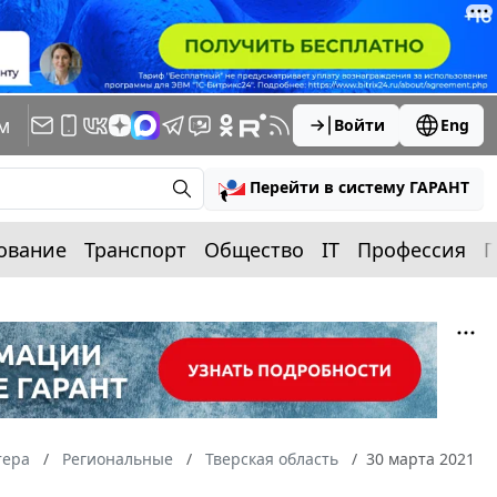
м
Войти
Eng
Перейти в систему ГАРАНТ
ование
Транспорт
Общество
IT
Профессия
П
тера
Региональные
Тверская область
30 марта 2021