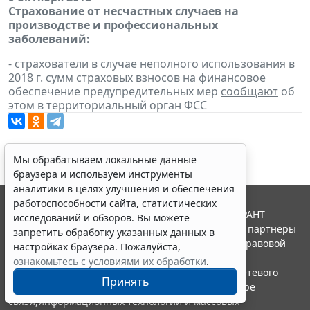
Страхование от несчастных случаев на
производстве и профессиональных
заболеваний:
- страхователи в случае неполного использования в
2018 г. сумм страховых взносов на финансовое
обеспечение предупредительных мер
сообщают
об
этом в территориальный орган ФСС
Мы обрабатываем локальные данные
браузера и используем инструменты
аналитики в целях улучшения и обеспечения
работоспособности сайта, статистических
© ООО "НПП "ГАРАНТ-СЕРВИС", 2026. Система ГАРАНТ
исследований и обзоров. Вы можете
выпускается с 1990 года. Компания "Гарант" и ее партнеры
запретить обработку указанных данных в
являются участниками Российской ассоциации правовой
настройках браузера. Пожалуйста,
информации ГАРАНТ.
ознакомьтесь с условиями их обработки
.
Портал ГАРАНТ.РУ зарегистрирован в качестве сетевого
Принять
издания Федеральной службой по надзору в сфере
связи,информационных технологий и массовых