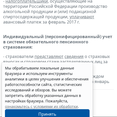
-
налогоплательщики
, осуществляющие на
территории Российской Федерации производство
алкогольной продукции и (или) подакцизной
спиртосодержащей продукции,
уплачивают
авансовый платеж за февраль 2017 г.
Индивидуальный (персонифицированный) учет
в системе обязательного пенсионного
страхования:
- страхователи
представляют
сведения
о страховых
взносах и страховом стаже застрахованных лиц за
2016 г. на бумажном носителе;
Мы обрабатываем локальные данные
браузера и используем инструменты
-
страхователи
представляют
сведения
о каждом
аналитики в целях улучшения и обеспечения
работающем у них застрахованном лице за январь
работоспособности сайта, статистических
2017 г.
исследований и обзоров. Вы можете
запретить обработку указанных данных в
настройках браузера. Пожалуйста,
ознакомьтесь с условиями их обработки
.
Принять