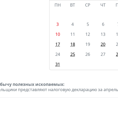
ПН
ВТ
СР
ЧТ
3
4
5
6
10
11
12
13
17
18
19
20
24
25
26
27
31
обычу полезных ископаемых:
льщики представляют налоговую декларацию за апрел