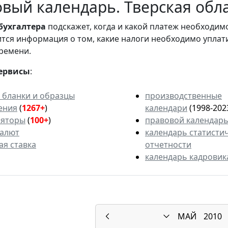
вый календарь. Тверская обла
бухгалтера
подскажет, когда и какой платеж необходи
вится информация о том, какие налоги необходимо уплат
ремени.
ервисы
:
 бланки и образцы
производственные
ения
(
1267+
)
календари
(1998-202
ляторы
(
100+
)
правовой календар
валют
календарь статисти
ая ставка
отчетности
календарь кадровик
МАЙ
2010