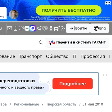
м
Войти
Eng
Перейти в систему ГАРАНТ
ование
Транспорт
Общество
IT
Профессия
П
тера
Региональные
Тверская область
31 мая 2010