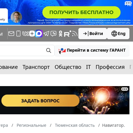
м
Войти
Eng
Перейти в систему ГАРАНТ
ование
Транспорт
Общество
IT
Профессия
П
тера
Региональные
Тюменская область
Навигатор.