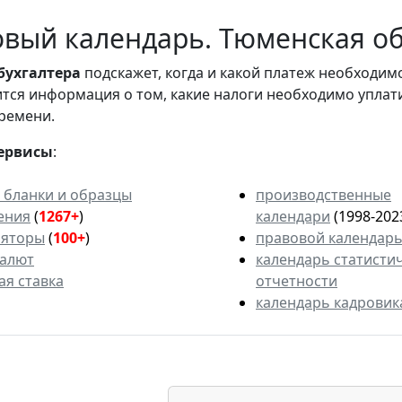
вый календарь. Тюменская об
бухгалтера
подскажет, когда и какой платеж необходи
вится информация о том, какие налоги необходимо уплат
ремени.
ервисы
:
 бланки и образцы
производственные
ения
(
1267+
)
календари
(1998-202
ляторы
(
100+
)
правовой календар
валют
календарь статисти
ая ставка
отчетности
календарь кадровик