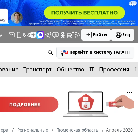
м
Войти
Eng
Перейти в систему ГАРАНТ
ование
Транспорт
Общество
IT
Профессия
П
тера
Региональные
Тюменская область
Апрель 2020