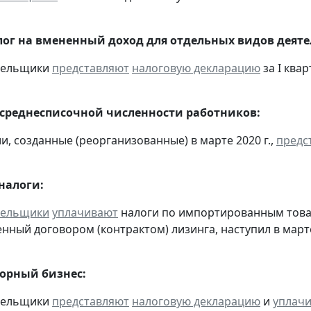
ог на вмененный доход для отдельных видов деяте
ательщики
представляют
налоговую декларацию
за I квар
 среднесписочной численности работников:
и, созданные (реорганизованные) в марте 2020 г.,
предс
налоги:
тельщики
уплачивают
налоги по импортированным товара
нный договором (контрактом) лизинга, наступил в март
горный бизнес:
ательщики
представляют
налоговую декларацию
и
уплач