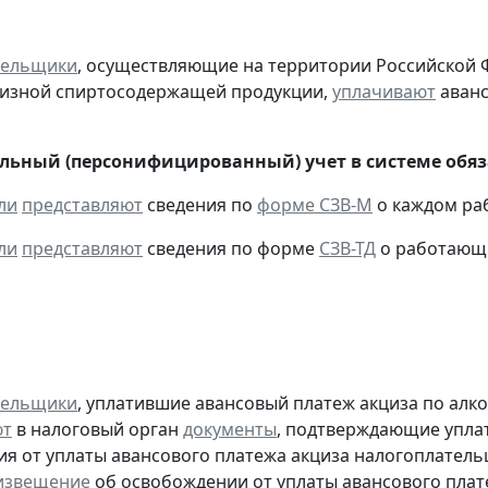
тельщики
, осуществляющие на территории Российской 
цизной спиртосодержащей продукции,
уплачивают
аванс
ьный (персонифицированный) учет в системе обяза
ли
представляют
сведения по
форме СЗВ-М
о каждом раб
ли
представляют
сведения по форме
СЗВ-ТД
о работающих
тельщики
, уплатившие авансовый платеж акциза по алк
ют
в налоговый орган
документы
, подтверждающие уплату
я от уплаты авансового платежа акциза налогоплател
извещение
об освобождении от уплаты авансового плат