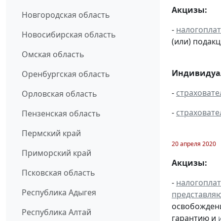
Акцизы:
Новгородская область
-
налогопла
Новосибирская область
(или) подак
Омская область
Индивидуал
Оренбургская область
-
страховате
Орловская область
-
страховате
Пензенская область
Пермский край
20 апреля 2020
Приморский край
Акцизы:
Псковская область
-
налогопла
Республика Адыгея
представля
освобождени
Республика Алтай
гарантию и