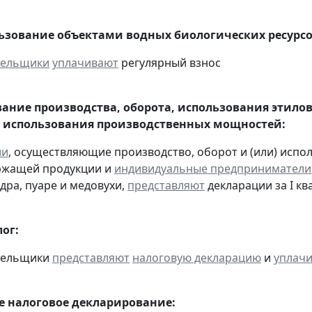
льзование объектами водных биологических ресурсо
тельщики
уплачивают
регулярный взнос
ание производства, оборота, использования этило
 использования производственных мощностей:
ии
, осуществляющие производство, оборот и (или) испо
ржащей продукции и
индивидуальные предприниматели
дра, пуаре и медовухи,
представляют
декларации за I ква
ог:
ательщики
представляют
налоговую декларацию
и
уплач
 налоговое декларирование: