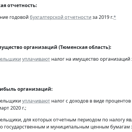
ая отчетность:
ение годовой
бухгалтерской отчетности
за 2019 г.
*
мущество организаций (Тюменская область):
тельщики
уплачивают
налог на имущество организаций з
рибыль организаций:
ательщики
уплачивают
налог с доходов в виде проценто
арт 2020 г.;
тельщики, для которых отчетным периодом по налогу яв
о государственным и муниципальным ценным бумагам за 