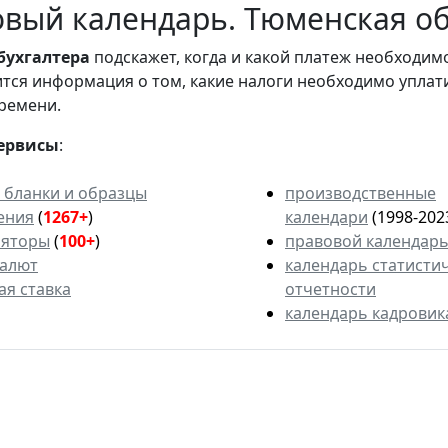
вый календарь. Тюменская об
бухгалтера
подскажет, когда и какой платеж необходи
вится информация о том, какие налоги необходимо уплат
ремени.
ервисы
:
 бланки и образцы
производственные
ения
(
1267+
)
календари
(1998-202
ляторы
(
100+
)
правовой календар
валют
календарь статисти
ая ставка
отчетности
календарь кадровик