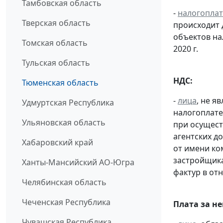
Тамбовская область
-
налогопла
Тверская область
происходит 
объектов н
Томская область
2020 г.
Тульская область
НДС:
Тюменская область
-
лица
, не 
Удмуртская Республика
налогоплате
Ульяновская область
при осущест
агентских д
Хабаровский край
от имени ко
застройщик
Ханты-Мансийский АО-Югра
фактур в от
Челябинская область
Чеченская Республика
Плата за н
Чувашская Республика