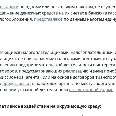
тельщики
по одному или нескольким налогам, не осуще
движение денежных средств на их счетах в банках (в ка
алогообложения,
представляют
по данным налогам един
являющиеся налогоплательщиками, налогоплательщики,
льщика, не признаваемые налоговыми агентами, в случа
влении предпринимательской деятельности в интересах
оговоров, предусматривающих реализацию и (или) приоб
миссионера (агента), или на основе договоров транспо
а
представляют
в налоговые органы по месту своего уче
ношении указанной деятельности
в электронной форме
з
егативное воздействие на окружающую среду: