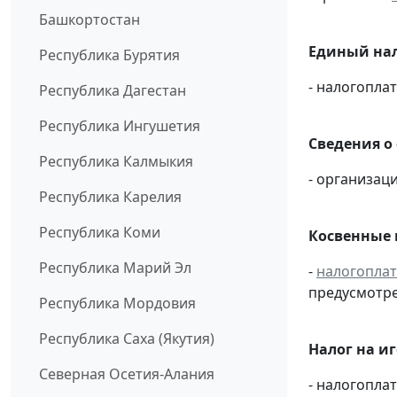
Башкортостан
Единый нал
Республика Бурятия
- налогопл
Республика Дагестан
Республика Ингушетия
Сведения о
Республика Калмыкия
- организаци
Республика Карелия
Республика Коми
Косвенные 
Республика Марий Эл
-
налогопла
предусмотре
Республика Мордовия
Республика Саха (Якутия)
Налог на и
Северная Осетия-Алания
- налогопл