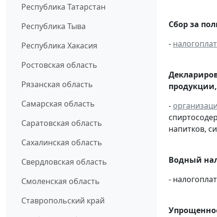
Республика Татарстан
Сбор за по
Республика Тыва
-
налогопла
Республика Хакасия
Ростовская область
Деклариров
Рязанская область
продукции,
Самарская область
-
организац
спиртосоде
Саратовская область
напитков, си
Сахалинская область
Водный нал
Свердловская область
- налогопл
Смоленская область
Ставропольский край
Упрощенное