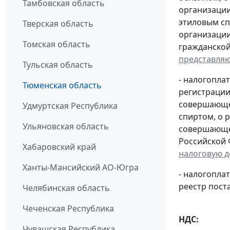
Тамбовская область
организации
этиловым сп
Тверская область
организации
Томская область
гражданской
представля
Тульская область
- налогопла
Тюменская область
регистрации
совершающей
Удмуртская Республика
спиртом, о 
Ульяновская область
совершающей
Российской 
Хабаровский край
налоговую 
Ханты-Мансийский АО-Югра
- налогопл
реестр пост
Челябинская область
Чеченская Республика
НДС:
Чувашская Республика