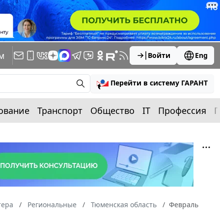
м
Войти
Eng
Перейти в систему ГАРАНТ
ование
Транспорт
Общество
IT
Профессия
П
тера
Региональные
Тюменская область
Февраль