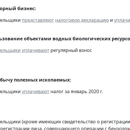
горный бизнес:
ательщики
представляют
налоговую декларацию
и
уплач
льзование объектами водных биологических ресурсо
тельщики
уплачивают
регулярный взнос
обычу полезных ископаемых:
ательщики
уплачивают
налог за январь 2020 г.
тельщики (кроме имеющих свидетельство о регистраци
 регистрации лица, совершающего операции с бензолом