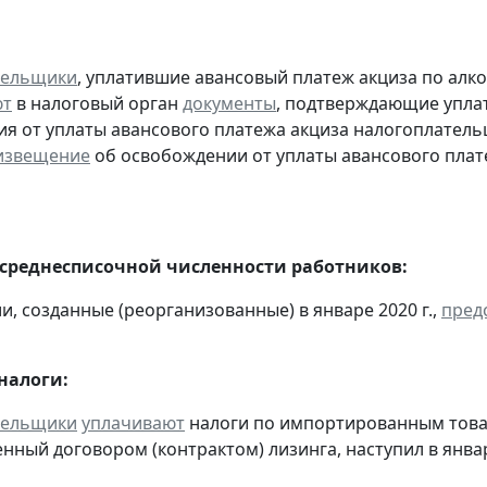
тельщики
, уплатившие авансовый платеж акциза по алк
ют
в налоговый орган
документы
, подтверждающие уплату
я от уплаты авансового платежа акциза налогоплател
извещение
об освобождении от уплаты авансового плат
 среднесписочной численности работников:
и, созданные (реорганизованные) в январе 2020 г.,
пред
налоги:
тельщики
уплачивают
налоги по импортированным товара
нный договором (контрактом) лизинга, наступил в янва