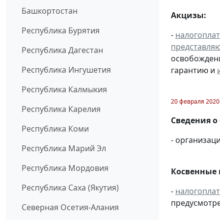
Башкортостан
Акцизы:
Республика Бурятия
-
налогопла
представля
Республика Дагестан
освобождени
Республика Ингушетия
гарантию и
Республика Калмыкия
20 февраля 2020
Республика Карелия
Сведения о
Республика Коми
- организаци
Республика Марий Эл
Республика Мордовия
Косвенные 
Республика Саха (Якутия)
-
налогопла
предусмотре
Северная Осетия-Алания