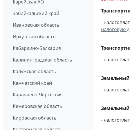
Еврейская АО
Транспортн
Забайкальский край
- налогопла
Ивановская область
налоговую 
Иркутская область
Транспортн
Кабардино-Балкария
- налогопла
Калининградская область
Калужская область
Земельный 
Камчатский край
- налогопла
Карачаево-Черкессия
Кемеровская область
Земельный н
Кировская область
- налогопла
Костромская область