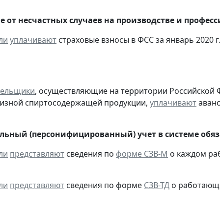
е от несчастных случаев на производстве и профес
ли
уплачивают
страховые взносы в ФСС за январь 2020 г
тельщики
, осуществляющие на территории Российской 
цизной спиртосодержащей продукции,
уплачивают
аванс
ьный (персонифицированный) учет в системе обяза
ли
представляют
сведения по
форме СЗВ-М
о каждом ра
ли
представляют
сведения по форме
СЗВ-ТД
о работающих