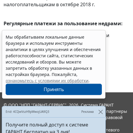
налогоплательщикам в октябре 2018 г.
Регулярные платежи за пользование недрами:
- пользователи недр
перечисляют
платежи и
Мы обрабатываем локальные данные
представляют
расчеты за III квартал 2018 г.
браузера и используем инструменты
аналитики в целях улучшения и обеспечения
работоспособности сайта, статистических
исследований и обзоров. Вы можете
запретить обработку указанных данных в
настройках браузера. Пожалуйста,
ознакомьтесь с условиями их обработки
.
Принять
© ООО "НПП "ГАРАНТ-СЕРВИС", 2026. Система ГАРАНТ
выпускается с 1990 года. Компания "Гарант" и ее партнеры
Erid: 4CQwVszH9pWwojUA9Q3
Реклама
являются участниками Российской ассоциации правовой
информации ГАРАНТ.
Получите полный доступ к системе
Портал ГАРАНТ.РУ зарегистрирован в качестве сетевого
ГАРАНТ бесплатно на 3 дня!