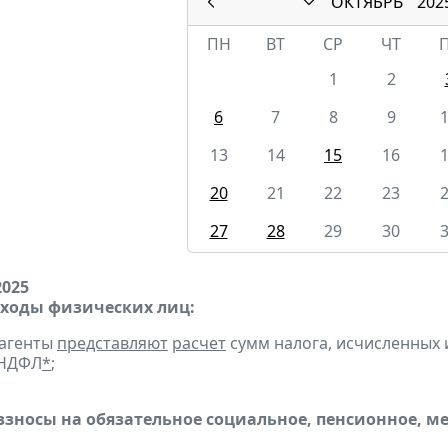
ОКТЯБРЬ
202
ПН
ВТ
СР
ЧТ
1
2
6
7
8
9
13
14
15
16
20
21
22
23
27
28
29
30
2025
оходы физических лиц:
 агенты
представляют
расчет
сумм налога, исчисленных и
-НДФЛ
*
;
взносы на обязательное социальное, пенсионное, м