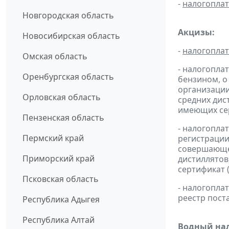
-
налогопла
Новгородская область
Акцизы:
Новосибирская область
-
налогопла
Омская область
- налогопла
Оренбургская область
бензином, о
организации
Орловская область
средних дис
имеющих сер
Пензенская область
- налогопла
Пермский край
регистрации
совершающей
Приморский край
дистиллятов
сертификат 
Псковская область
- налогопл
реестр пост
Республика Адыгея
Республика Алтай
Водный нал