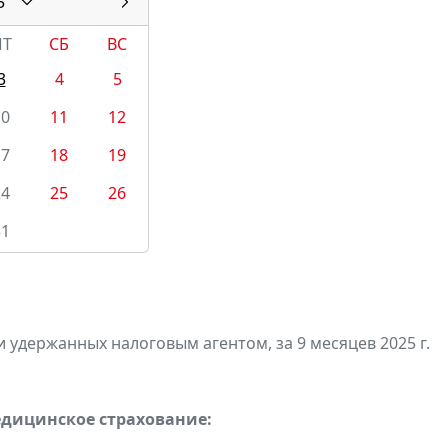
5
ПТ
СБ
ВС
3
4
5
10
11
12
17
18
19
24
25
26
31
 удержанных налоговым агентом, за 9 месяцев 2025 г.
едицинское страхование: