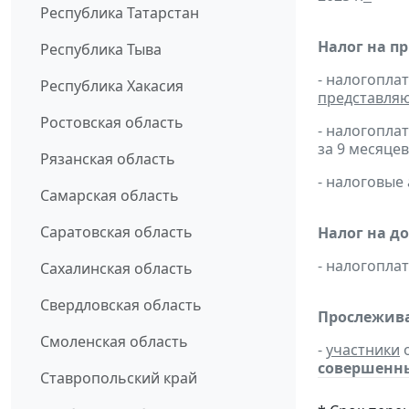
Республика Татарстан
Налог на п
Республика Тыва
- налогопла
Республика Хакасия
представля
Ростовская область
- налогопла
за 9 месяцев
Рязанская область
- налоговые
Самарская область
Саратовская область
Налог на д
- налогопл
Сахалинская область
Свердловская область
Прослежива
Смоленская область
-
участники
о
совершенных
Ставропольский край