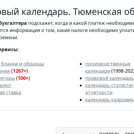
вый календарь. Тюменская обл
бухгалтера
подскажет, когда и какой платеж необходи
вится информация о том, какие налоги необходимо уплат
ремени.
ервисы
:
 бланки и образцы
производственные
ения
(
1267+
)
календари
(1998-202
ляторы
(
100+
)
правовой календар
валют
календарь статисти
ая ставка
отчетности
календарь кадровик