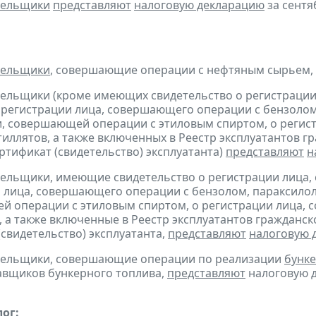
тельщики
представляют
налоговую декларацию
за сентяб
тельщики
, совершающие операции с нефтяным сырьем,
тельщики (кроме имеющих свидетельство о регистраци
 регистрации лица, совершающего операции с бензолом
, совершающей операции с этиловым спиртом, о регис
тиллятов, а также включенных в Реестр эксплуатантов 
тификат (свидетельство) эксплуатанта)
представляют
н
тельщики, имеющие свидетельство о регистрации лица
 лица, совершающего операции с бензолом, параксилол
 операции с этиловым спиртом, о регистрации лица, 
, а также включенные в Реестр эксплуатантов граждан
(свидетельство) эксплуатанта,
представляют
налоговую 
ательщики, совершающие операции по реализации
бунке
авщиков бункерного топлива,
представляют
налоговую д
ог: