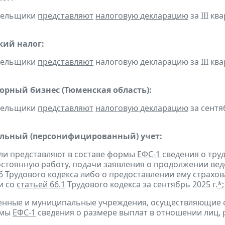
ательщики
представляют
налоговую декларацию
за III ква
кий налог:
ательщики
представляют
налоговую декларацию за III квар
горный бизнес (Тюменская область):
ательщики
представляют
налоговую декларацию
за сентяб
льный (персонифицированный) учет:
ели представляют в составе формы
ЕФС-1
сведения о тру
остоянную работу, подачи заявления о продолжении вед
6
Трудового кодекса либо о предоставлении ему страхов
и со
статьей 66.1
Трудового кодекса за сентябрь 2025 г.
*
;
твенные и муниципальные учреждения, осуществляющие
рмы
ЕФС-1
сведения о размере выплат в отношении лиц,