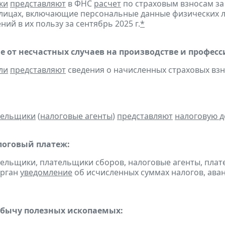
ки
представляют
в ФНС
расчет
по страховым взносам за 
лицах, включающие персональные данные физических ли
ий в их пользу за сентябрь 2025 г.
*
е от несчастных случаев на производстве и профес
ли
представляют
сведения о начисленных страховых взнос
тельщики
(
налоговые агенты
)
представляют
налоговую 
оговый платеж:
тельщики, плательщики сборов, налоговые агенты, пла
орган
уведомление
об исчисленных суммах налогов, аван
обычу полезных ископаемых: