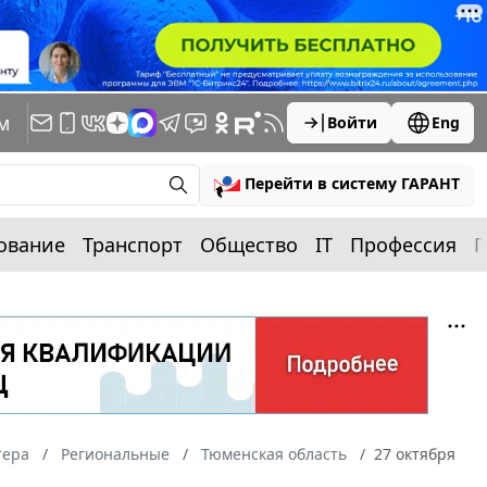
м
Войти
Eng
Перейти в систему ГАРАНТ
ование
Транспорт
Общество
IT
Профессия
П
тера
Региональные
Тюменская область
27 октября