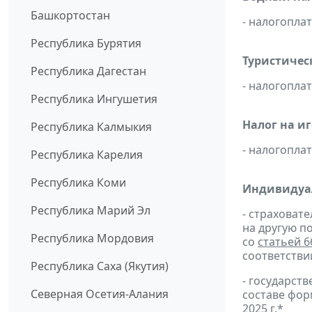
Башкортостан
- налогопл
Республика Бурятия
Туристичес
Республика Дагестан
- налогопл
Республика Ингушетия
Налог на и
Республика Калмыкия
- налогопл
Республика Карелия
Республика Коми
Индивидуа
Республика Марий Эл
- страховат
на другую п
Республика Мордовия
со
статьей 6
соответстви
Республика Саха (Якутия)
- государс
Северная Осетия-Алания
составе фо
2025 г.
*