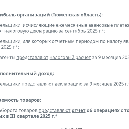
рибыль организаций (Тюменская область):
тельщики, исчисляющие ежемесячные авансовые платеж
ют
налоговую декларацию
за сентябрь 2025 г.
*
;
тельщики, для которых отчетным периодом по налогу яв
 2025 г.
*
;
 агенты
представляют
налоговый расчет
за 9 месяцев 202
ополнительный доход:
ательщики
представляют
декларацию
за 9 месяцев 2025 г.
емость товаров:
борота товаров
представляют
отчет
об операциях с 
 в III квартале 2025 г.
*