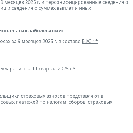
9 месяцев 2025 г. и
персонифицированные сведения
о
ц и сведения о суммах выплат и иных
сиональных заболеваний:
ах за 9 месяцев 2025 г. в составе
ЕФС-1
*
декларацию
за III квартал 2025 г.
*
тельщики страховых взносов
представляют
в
совых платежей по налогам, сборов, страховых