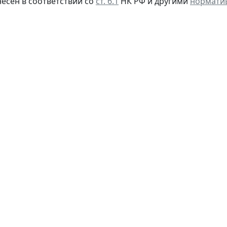
несен в соответствии со
ст. 6.1
НК РФ и другими
нормати