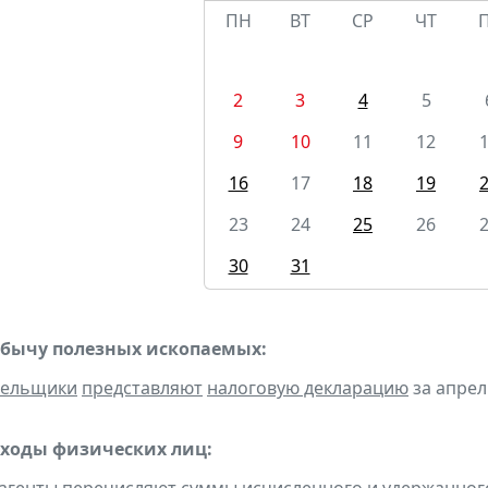
ПН
ВТ
СР
ЧТ
2
3
4
5
9
10
11
12
16
17
18
19
23
24
25
26
30
31
обычу полезных ископаемых:
тельщики
представляют
налоговую декларацию
за апрель
оходы физических лиц: