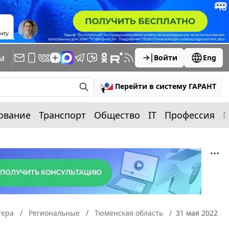
м
Войти
Eng
Перейти в систему ГАРАНТ
ование
Транспорт
Общество
IT
Профессия
П
тера
Региональные
Тюменская область
31 мая 2022