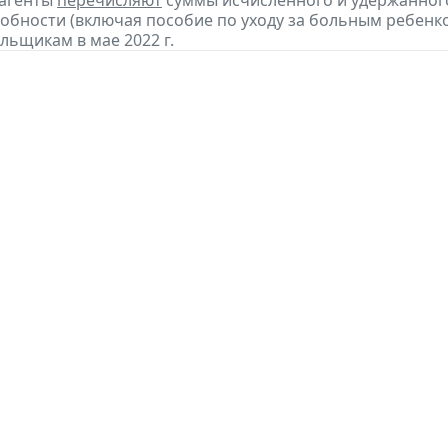
 агенты
перечисляют
суммы исчисленного и удержанного
обности (включая пособие по уходу за больным ребенко
льщикам в мае 2022 г.