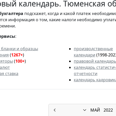
вый календарь. Тюменская обл
бухгалтера
подскажет, когда и какой платеж необходи
вится информация о том, какие налоги необходимо уплат
ремени.
ервисы
:
 бланки и образцы
производственные
ения
(
1267+
)
календари
(1998-202
ляторы
(
100+
)
правовой календар
валют
календарь статисти
ая ставка
отчетности
календарь кадровик
МАЙ
2022