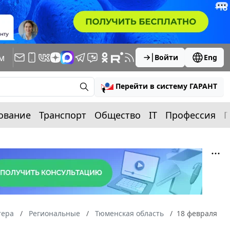
м
Войти
Eng
Перейти в систему ГАРАНТ
ование
Транспорт
Общество
IT
Профессия
П
тера
Региональные
Тюменская область
18 февраля