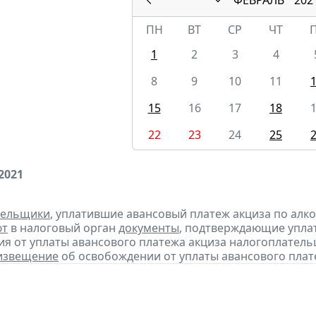
ПН
ВТ
СР
ЧТ
1
2
3
4
8
9
10
11
15
16
17
18
22
23
24
25
2021
тельщики
, уплатившие авансовый платеж акциза по алк
ют
в налоговый орган
документы
, подтверждающие уплату
я от уплаты авансового платежа акциза налогоплател
извещение
об освобождении от уплаты авансового плат