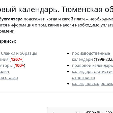
вый календарь. Тюменская обл
бухгалтера
подскажет, когда и какой платеж необходи
вится информация о том, какие налоги необходимо уплат
ремени.
ервисы
:
 бланки и образцы
производственные
ения
(
1267+
)
календари
(1998-202
ляторы
(
100+
)
правовой календар
валют
календарь статисти
ая ставка
отчетности
календарь кадровик
ФЕВРАЛЬ
202