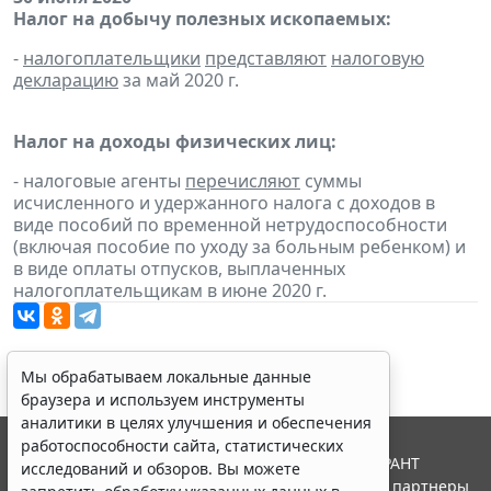
Налог на добычу полезных ископаемых:
-
налогоплательщики
представляют
налоговую
декларацию
за май 2020 г.
Налог на доходы физических лиц:
- налоговые агенты
перечисляют
суммы
исчисленного и удержанного налога с доходов в
виде пособий по временной нетрудоспособности
(включая пособие по уходу за больным ребенком) и
в виде оплаты отпусков, выплаченных
налогоплательщикам в июне 2020 г.
Мы обрабатываем локальные данные
браузера и используем инструменты
аналитики в целях улучшения и обеспечения
работоспособности сайта, статистических
© ООО "НПП "ГАРАНТ-СЕРВИС", 2026. Система ГАРАНТ
исследований и обзоров. Вы можете
выпускается с 1990 года. Компания "Гарант" и ее партнеры