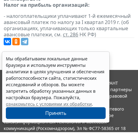
Налог на прибыль организаций:
- налогоплательщики уплачивают 1-й ежемесячный
авансовый платеж по налогу за I квартал 2019 г. (об
организациях, уплачивающих только квартальные
авансовые платежи, см.
ст. 286
НК РФ)
Мы обрабатываем локальные данные
браузера и используем инструменты
аналитики в целях улучшения и обеспечения
работоспособности сайта, статистических
© ООО "НПП "ГАРАНТ-СЕРВИС", 2026. Система ГАРАНТ
исследований и обзоров. Вы можете
выпускается с 1990 года. Компания "Гарант" и ее партнеры
запретить обработку указанных данных в
являются участниками Российской ассоциации правовой
настройках браузера. Пожалуйста,
информации ГАРАНТ.
ознакомьтесь с условиями их обработки
.
Портал ГАРАНТ.РУ зарегистрирован в качестве сетевого
Принять
издания Федеральной службой по надзору в сфере
связи,информационных технологий и массовых
коммуникаций (Роскомнадзором), Эл № ФС77-58365 от 18
июня 2014 года.