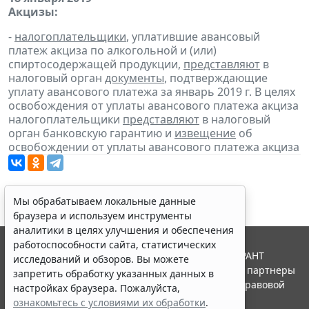
Акцизы:
-
налогоплательщики
, уплатившие авансовый
платеж акциза по алкогольной и (или)
спиртосодержащей продукции,
представляют
в
налоговый орган
документы
, подтверждающие
уплату авансового платежа за январь 2019 г. В целях
освобождения от уплаты авансового платежа акциза
налогоплательщики
представляют
в налоговый
орган банковскую гарантию и
извещение
об
освобождении от уплаты авансового платежа акциза
Мы обрабатываем локальные данные
браузера и используем инструменты
аналитики в целях улучшения и обеспечения
работоспособности сайта, статистических
© ООО "НПП "ГАРАНТ-СЕРВИС", 2026. Система ГАРАНТ
исследований и обзоров. Вы можете
выпускается с 1990 года. Компания "Гарант" и ее партнеры
запретить обработку указанных данных в
являются участниками Российской ассоциации правовой
настройках браузера. Пожалуйста,
информации ГАРАНТ.
ознакомьтесь с условиями их обработки
.