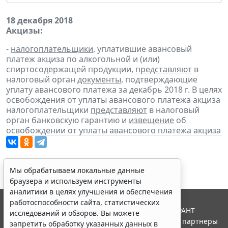
18 декабря 2018
Акцизы:
-
налогоплательщики
, уплатившие авансовый
платеж акциза по алкогольной и (или)
спиртосодержащей продукции,
представляют
в
налоговый орган
документы
, подтверждающие
уплату авансового платежа за декабрь 2018 г. В целях
освобождения от уплаты авансового платежа акциза
налогоплательщики
представляют
в налоговый
орган банковскую гарантию и
извещение
об
освобождении от уплаты авансового платежа акциза
Мы обрабатываем локальные данные
браузера и используем инструменты
аналитики в целях улучшения и обеспечения
работоспособности сайта, статистических
© ООО "НПП "ГАРАНТ-СЕРВИС", 2026. Система ГАРАНТ
исследований и обзоров. Вы можете
выпускается с 1990 года. Компания "Гарант" и ее партнеры
запретить обработку указанных данных в