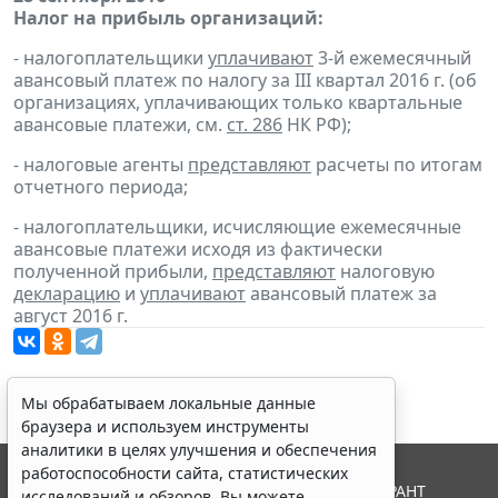
Налог на прибыль организаций:
- налогоплательщики
уплачивают
3-й ежемесячный
авансовый платеж по налогу за III квартал 2016 г. (об
организациях, уплачивающих только квартальные
авансовые платежи, см.
ст. 286
НК РФ);
- налоговые агенты
представляют
расчеты по итогам
отчетного периода;
- налогоплательщики, исчисляющие ежемесячные
авансовые платежи исходя из фактически
полученной прибыли,
представляют
налоговую
декларацию
и
уплачивают
авансовый платеж за
август 2016 г.
Мы обрабатываем локальные данные
браузера и используем инструменты
аналитики в целях улучшения и обеспечения
работоспособности сайта, статистических
© ООО "НПП "ГАРАНТ-СЕРВИС", 2026. Система ГАРАНТ
исследований и обзоров. Вы можете