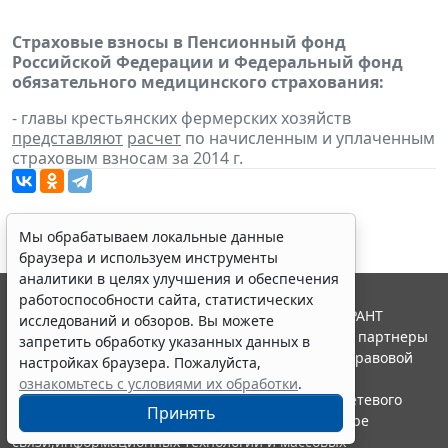
Страховые взносы в Пенсионный фонд
Российской Федерации и Федеральный фонд
обязательного медицинского страхования:
- главы крестьянских фермерских хозяйств
представляют
расчет
по начисленным и уплаченным
страховым взносам за 2014 г.
Мы обрабатываем локальные данные
браузера и используем инструменты
аналитики в целях улучшения и обеспечения
работоспособности сайта, статистических
© ООО "НПП "ГАРАНТ-СЕРВИС", 2026. Система ГАРАНТ
исследований и обзоров. Вы можете
выпускается с 1990 года. Компания "Гарант" и ее партнеры
запретить обработку указанных данных в
являются участниками Российской ассоциации правовой
настройках браузера. Пожалуйста,
информации ГАРАНТ.
ознакомьтесь с условиями их обработки
.
Портал ГАРАНТ.РУ зарегистрирован в качестве сетевого
Принять
издания Федеральной службой по надзору в сфере
связи,информационных технологий и массовых