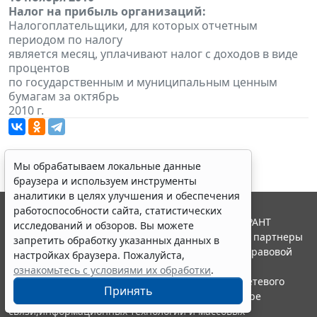
Налог на прибыль организаций:
Налогоплательщики, для которых отчетным
периодом по налогу
является месяц, уплачивают налог с доходов в виде
процентов
по государственным и муниципальным ценным
бумагам за октябрь
2010 г.
Мы обрабатываем локальные данные
браузера и используем инструменты
аналитики в целях улучшения и обеспечения
работоспособности сайта, статистических
© ООО "НПП "ГАРАНТ-СЕРВИС", 2026. Система ГАРАНТ
исследований и обзоров. Вы можете
выпускается с 1990 года. Компания "Гарант" и ее партнеры
запретить обработку указанных данных в
являются участниками Российской ассоциации правовой
настройках браузера. Пожалуйста,
информации ГАРАНТ.
ознакомьтесь с условиями их обработки
.
Портал ГАРАНТ.РУ зарегистрирован в качестве сетевого
Принять
издания Федеральной службой по надзору в сфере
связи,информационных технологий и массовых