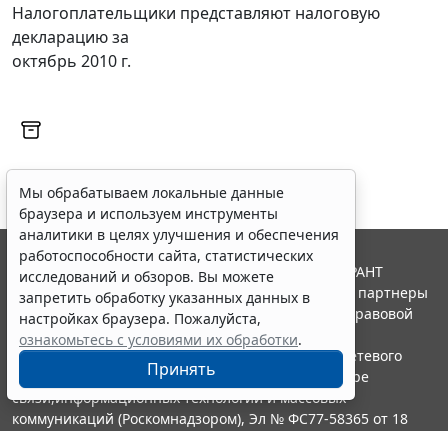
Налогоплательщики представляют налоговую
декларацию за
октябрь 2010 г.
Мы обрабатываем локальные данные
браузера и используем инструменты
аналитики в целях улучшения и обеспечения
работоспособности сайта, статистических
© ООО "НПП "ГАРАНТ-СЕРВИС", 2026. Система ГАРАНТ
исследований и обзоров. Вы можете
выпускается с 1990 года. Компания "Гарант" и ее партнеры
запретить обработку указанных данных в
являются участниками Российской ассоциации правовой
настройках браузера. Пожалуйста,
информации ГАРАНТ.
ознакомьтесь с условиями их обработки
.
Портал ГАРАНТ.РУ зарегистрирован в качестве сетевого
Принять
издания Федеральной службой по надзору в сфере
связи,информационных технологий и массовых
коммуникаций (Роскомнадзором), Эл № ФС77-58365 от 18
июня 2014 года.