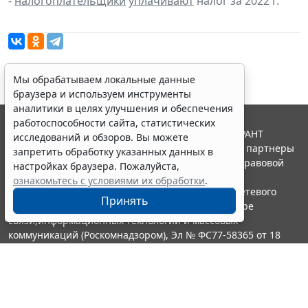
-
налогоплательщики
уплачивают
налог за 2022 г.
Мы обрабатываем локальные данные
браузера и используем инструменты
аналитики в целях улучшения и обеспечения
работоспособности сайта, статистических
© ООО "НПП "ГАРАНТ-СЕРВИС", 2026. Система ГАРАНТ
исследований и обзоров. Вы можете
выпускается с 1990 года. Компания "Гарант" и ее партнеры
запретить обработку указанных данных в
являются участниками Российской ассоциации правовой
настройках браузера. Пожалуйста,
информации ГАРАНТ.
ознакомьтесь с условиями их обработки
.
Портал ГАРАНТ.РУ зарегистрирован в качестве сетевого
Принять
издания Федеральной службой по надзору в сфере
связи,информационных технологий и массовых
коммуникаций (Роскомнадзором), Эл № ФС77-58365 от 18
июня 2014 года.
16+
Контакты
8-800-200-88-88