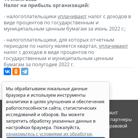
Налог на прибыль организаций:
- налогоплательщики
уплачивают
налог с доходов в
виде процентов по государственным и
муниципальным ценным бумагам за июнь 2022 г.;
- налогоплательщики, для которых отчетным
периодом по налогу является квартал,
уплачивают
налог с доходов в виде процентов по
государственным и муниципальным ценным
бумагам за полугодие 2022 г.
Мы обрабатываем локальные данные
браузера и используем инструменты
аналитики в целях улучшения и обеспечения
работоспособности сайта, статистических
© ООО "НПП "ГАРАНТ-СЕРВИС", 2026. Система ГАРАНТ
исследований и обзоров. Вы можете
выпускается с 1990 года. Компания "Гарант" и ее партнеры
запретить обработку указанных данных в
являются участниками Российской ассоциации правовой
настройках браузера. Пожалуйста,
информации ГАРАНТ.
ознакомьтесь с условиями их обработки
.