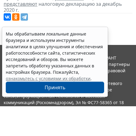
представляют
налоговую декларацию за декабрь
2020 г.
Мы обрабатываем локальные данные
браузера и используем инструменты
аналитики в целях улучшения и обеспечения
работоспособности сайта, статистических
© ООО "НПП "ГАРАНТ-СЕРВИС", 2026. Система ГАРАНТ
исследований и обзоров. Вы можете
выпускается с 1990 года. Компания "Гарант" и ее партнеры
запретить обработку указанных данных в
являются участниками Российской ассоциации правовой
настройках браузера. Пожалуйста,
информации ГАРАНТ.
ознакомьтесь с условиями их обработки
.
Портал ГАРАНТ.РУ зарегистрирован в качестве сетевого
Принять
издания Федеральной службой по надзору в сфере
связи,информационных технологий и массовых
коммуникаций (Роскомнадзором), Эл № ФС77-58365 от 18
июня 2014 года.
16+
Контакты
8-800-200-88-88