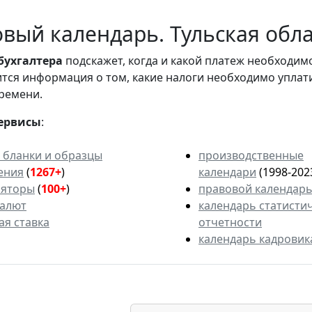
вый календарь. Тульская облас
бухгалтера
подскажет, когда и какой платеж необходи
вится информация о том, какие налоги необходимо уплат
ремени.
ервисы
:
 бланки и образцы
производственные
ения
(
1267+
)
календари
(1998-202
ляторы
(
100+
)
правовой календар
валют
календарь статисти
ая ставка
отчетности
календарь кадровик