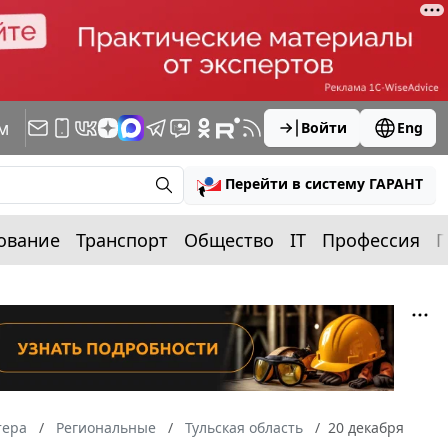
м
Войти
Eng
Перейти в систему ГАРАНТ
ование
Транспорт
Общество
IT
Профессия
П
тера
Региональные
Тульская область
20 декабря