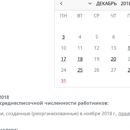
ДЕКАБРЬ
201
ПН
ВТ
СР
ЧТ
3
4
5
6
10
11
12
13
17
18
19
20
24
25
26
27
31
2018
 среднесписочной численности работников:
и, созданные (реорганизованные) в ноябре 2018 г.,
пред
налоги: