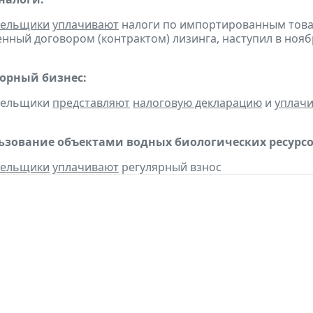
тельщики
уплачивают
налоги по импортированным товара
нный договором (контрактом) лизинга, наступил в нояб
горный бизнес:
ательщики
представляют
налоговую декларацию
и
уплач
льзование объектами водных биологических ресурсо
тельщики
уплачивают
регулярный взнос