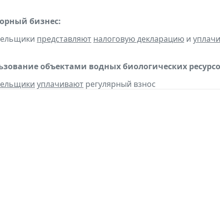
горный бизнес:
ательщики
представляют
налоговую декларацию
и
уплач
льзование объектами водных биологических ресурсо
тельщики
уплачивают
регулярный взнос