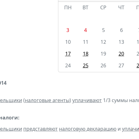
ПН
ВТ
СР
ЧТ
3
4
5
6
10
11
12
13
17
18
19
20
24
25
26
27
014
тельщики
(
налоговые агенты
)
уплачивают
1/3 суммы налог
налоги:
тельщики
представляют
налоговую декларацию
и
уплач