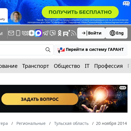
м
Войти
Eng
Перейти в систему ГАРАНТ
ование
Транспорт
Общество
IT
Профессия
П
тера
Региональные
Тульская область
20 ноября 2014