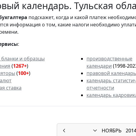
вый календарь. Тульская облас
бухгалтера
подскажет, когда и какой платеж необходи
вится информация о том, какие налоги необходимо уплат
ремени.
ервисы
:
 бланки и образцы
производственные
ения
(
1267+
)
календари
(1998-202
ляторы
(
100+
)
правовой календар
валют
календарь статисти
ая ставка
отчетности
календарь кадровик
НОЯБРЬ
201