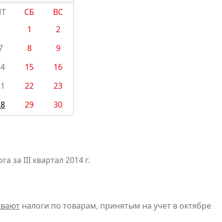
ПТ
СБ
ВС
1
2
7
8
9
14
15
16
21
22
23
28
29
30
а за III квартал 2014 г.
ивают
налоги по товарам, принятым на учет в октябре