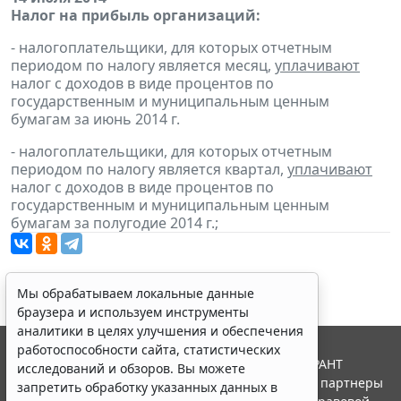
Налог на прибыль организаций:
- налогоплательщики, для которых отчетным
периодом по налогу является месяц,
уплачивают
налог с доходов в виде процентов по
государственным и муниципальным ценным
бумагам за июнь 2014 г.
- налогоплательщики, для которых отчетным
периодом по налогу является квартал,
уплачивают
налог с доходов в виде процентов по
государственным и муниципальным ценным
бумагам за полугодие 2014 г.;
Мы обрабатываем локальные данные
браузера и используем инструменты
аналитики в целях улучшения и обеспечения
работоспособности сайта, статистических
© ООО "НПП "ГАРАНТ-СЕРВИС", 2026. Система ГАРАНТ
исследований и обзоров. Вы можете
выпускается с 1990 года. Компания "Гарант" и ее партнеры
запретить обработку указанных данных в