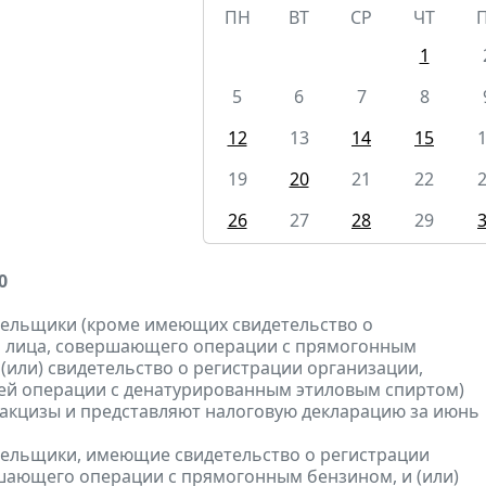
ПН
ВТ
СР
ЧТ
1
5
6
7
8
12
13
14
15
19
20
21
22
26
27
28
29
0
тельщики (кроме имеющих свидетельство о
и лица, совершающего операции с прямогонным
 (или) свидетельство о регистрации организации,
й операции с денатурированным этиловым спиртом)
акцизы и представляют налоговую декларацию за июнь
тельщики, имеющие свидетельство о регистрации
шающего операции с прямогонным бензином, и (или)