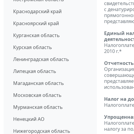
свидетельст
с денатурир
Краснодарский край
прямогонном
представляю
Красноярский край
Единый нал
Курганская область
деятельнос
Налогоплате
Курская область
2010 г.*
Ленинградская область
Отчетность
Организация
Липецкая область
совершающе
представляет
Магаданская область
использован
Московская область
Налог на д
Налогоплате
Мурманская область
Упрощенная
Ненецкий АО
Налогоплат
налогу за по
Нижегородская область