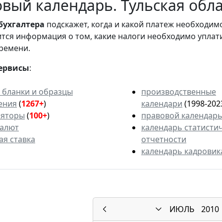
вый календарь. Тульская облас
бухгалтера
подскажет, когда и какой платеж необходи
вится информация о том, какие налоги необходимо уплат
ремени.
ервисы
:
 бланки и образцы
производственные
ения
(
1267+
)
календари
(1998-202
ляторы
(
100+
)
правовой календар
валют
календарь статисти
ая ставка
отчетности
календарь кадровик
ИЮЛЬ
2010