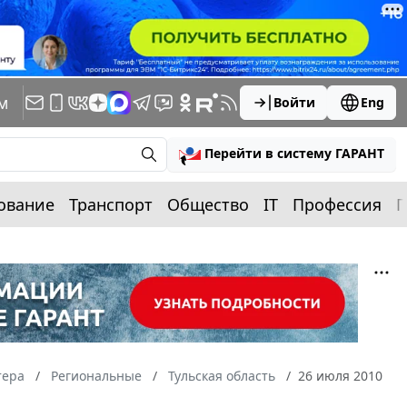
м
Войти
Eng
Перейти в систему ГАРАНТ
ование
Транспорт
Общество
IT
Профессия
П
тера
Региональные
Тульская область
26 июля 2010