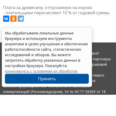
Плата за древесину, отпускаемую на корню:
- плательщики перечисляют 10 % от годовой суммы
Мы обрабатываем локальные данные
браузера и используем инструменты
аналитики в целях улучшения и обеспечения
работоспособности сайта, статистических
© ООО "НПП "ГАРАНТ-СЕРВИС", 2026. Система ГАРАНТ
исследований и обзоров. Вы можете
выпускается с 1990 года. Компания "Гарант" и ее партнеры
запретить обработку указанных данных в
являются участниками Российской ассоциации правовой
настройках браузера. Пожалуйста,
информации ГАРАНТ.
ознакомьтесь с условиями их обработки
.
Портал ГАРАНТ.РУ зарегистрирован в качестве сетевого
Принять
издания Федеральной службой по надзору в сфере
связи,информационных технологий и массовых
коммуникаций (Роскомнадзором), Эл № ФС77-58365 от 18
июня 2014 года.
16+
Контакты
8-800-200-88-88