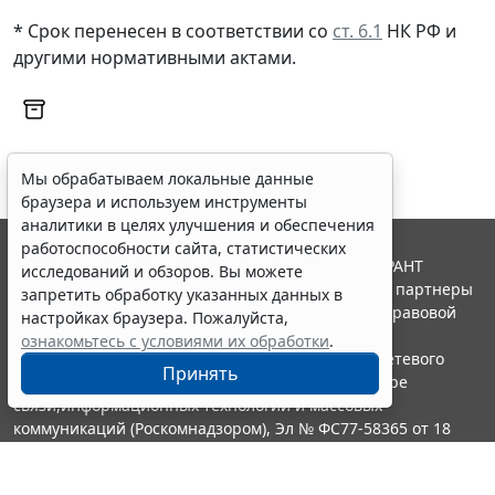
* Срок перенесен в соответствии со
ст. 6.1
НК РФ и
другими
нормативными актами
.
Мы обрабатываем локальные данные
браузера и используем инструменты
аналитики в целях улучшения и обеспечения
работоспособности сайта, статистических
© ООО "НПП "ГАРАНТ-СЕРВИС", 2026. Система ГАРАНТ
исследований и обзоров. Вы можете
выпускается с 1990 года. Компания "Гарант" и ее партнеры
запретить обработку указанных данных в
являются участниками Российской ассоциации правовой
настройках браузера. Пожалуйста,
информации ГАРАНТ.
ознакомьтесь с условиями их обработки
.
Портал ГАРАНТ.РУ зарегистрирован в качестве сетевого
Принять
издания Федеральной службой по надзору в сфере
связи,информационных технологий и массовых
коммуникаций (Роскомнадзором), Эл № ФС77-58365 от 18
июня 2014 года.
16+