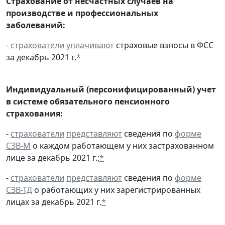
Страхование от несчастных случаев на
производстве и профессиональных
заболеваний:
-
страхователи
уплачивают
страховые взносы в ФСС
за декабрь 2021 г.
*
Индивидуальный (персонифицированный) учет
в системе обязательного пенсионного
страхования:
-
страхователи
представляют
сведения по
форме
СЗВ-М
о каждом работающем у них застрахованном
лице за декабрь 2021 г.;
*
-
страхователи
представляют
сведения по
форме
СЗВ-ТД
о работающих у них зарегистрированных
лицах за декабрь 2021 г.
*