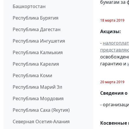
бумагам за ф
Башкортостан
Республика Бурятия
18 марта 2019
Республика Дагестан
Акцизы:
Республика Ингушетия
-
налогопла
представля
Республика Калмыкия
освобождени
гарантию и
Республика Карелия
Республика Коми
20 марта 2019
Республика Марий Эл
Сведения о
Республика Мордовия
- организац
Республика Саха (Якутия)
Северная Осетия-Алания
Косвенные 