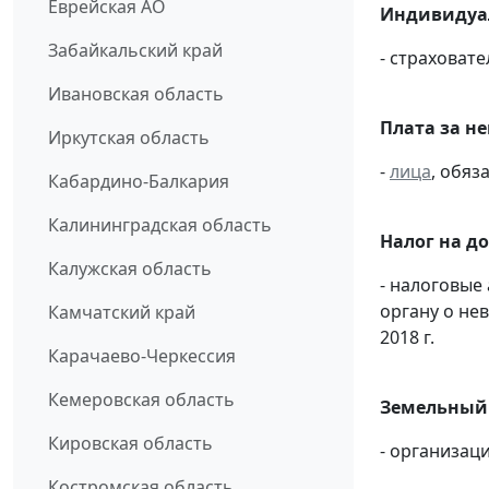
Еврейская АО
Индивидуал
Забайкальский край
- страховат
Ивановская область
Плата за н
Иркутская область
-
лица
, обяз
Кабардино-Балкария
Калининградская область
Налог на д
Калужская область
- налоговые
органу о не
Камчатский край
2018 г.
Карачаево-Черкессия
Кемеровская область
Земельный 
Кировская область
- организац
Костромская область