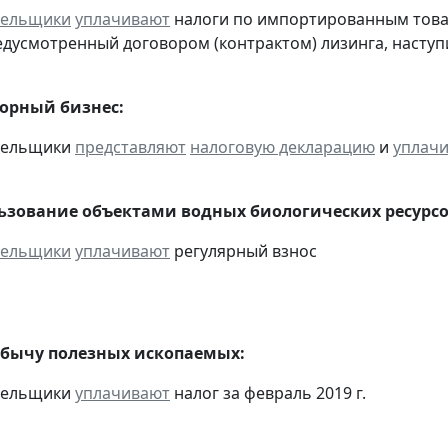
тельщики
уплачивают
налоги по импортированным товара
едусмотренный договором (контрактом) лизинга, наступ
горный бизнес:
ательщики
представляют
налоговую декларацию
и
уплач
льзование объектами водных биологических ресурсо
тельщики
уплачивают
регулярный взнос
обычу полезных ископаемых:
ательщики
уплачивают
налог за февраль 2019 г.