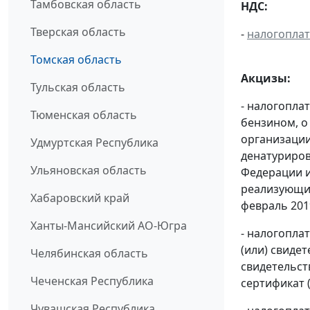
Тамбовская область
НДС:
Тверская область
-
налогопла
Томская область
Акцизы:
Тульская область
- налогопла
Тюменская область
бензином, о
организации
Удмуртская Республика
денатуриров
Ульяновская область
Федерации и
реализующих
Хабаровский край
февраль 2019
Ханты-Мансийский АО-Югра
- налогопла
(или) свиде
Челябинская область
свидетельст
Чеченская Республика
сертификат 
Чувашская Республика