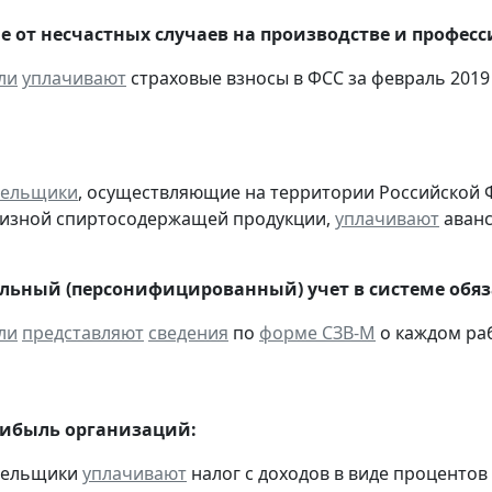
е от несчастных случаев на производстве и профес
ли
уплачивают
страховые взносы в ФСС за февраль 2019 
тельщики
, осуществляющие на территории Российской 
цизной спиртосодержащей продукции,
уплачивают
аванс
ьный (персонифицированный) учет в системе обяза
ли
представляют
сведения
по
форме СЗВ-М
о каждом ра
рибыль организаций:
ательщики
уплачивают
налог с доходов в виде проценто