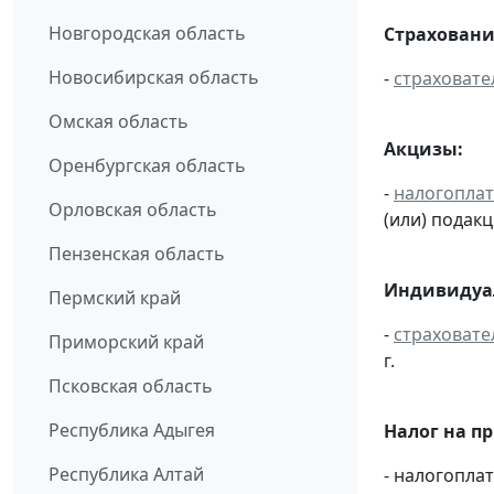
Новгородская область
Страховани
Новосибирская область
-
страховате
Омская область
Акцизы:
Оренбургская область
-
налогопла
Орловская область
(или) подак
Пензенская область
Индивидуал
Пермский край
-
страховате
Приморский край
г.
Псковская область
Республика Адыгея
Налог на п
Республика Алтай
- налогопл