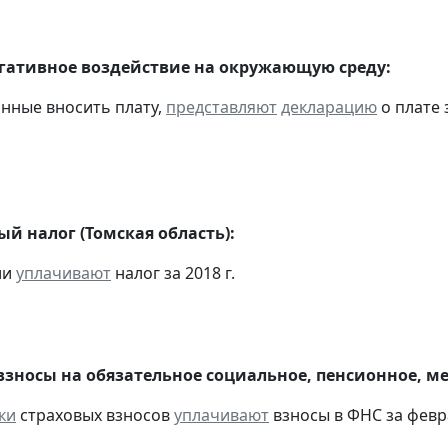
егативное воздействие на окружающую среду:
анные вносить плату,
представляют
декларацию
о плате 
й налог (Томская область):
ии
уплачивают
налог за 2018 г.
взносы на обязательное социальное, пенсионное, м
ки
страховых взносов
уплачивают
взносы в ФНС за февра