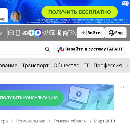
м
Войти
Eng
Перейти в систему ГАРАНТ
ование
Транспорт
Общество
IT
Профессия
П
тера
Региональные
Томская область
Март 2019