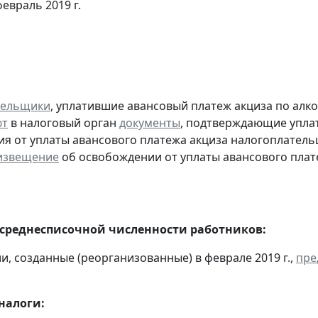
евраль 2019 г.
тельщики
, уплатившие авансовый платеж акциза по алк
ют
в налоговый орган
документы
, подтверждающие уплату
я от уплаты авансового платежа акциза налогоплател
извещение
об освобождении от уплаты авансового плат
 среднесписочной численности работников:
ии, созданные (реорганизованные) в феврале 2019 г.,
пре
налоги: