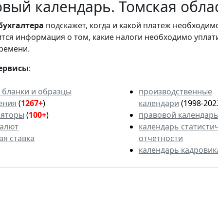
вый календарь. Томская облас
бухгалтера
подскажет, когда и какой платеж необходи
вится информация о том, какие налоги необходимо уплат
ремени.
ервисы
:
 бланки и образцы
производственные
ения
(
1267+
)
календари
(1998-202
ляторы
(
100+
)
правовой календар
валют
календарь статисти
ая ставка
отчетности
календарь кадровик