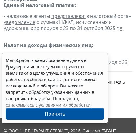
Единый налоговый платеж:
- налоговые агенты
представляют
в налоговый орган
уведомление
о суммах НДФЛ, исчисленных и
удержанных за период с 23 по 31 октября 2025 г.
*
Налог на доходы физических лиц:
- налоговые агенты
перечисляют
суммы
Мы обрабатываем локальные данные
исчисленного и удержанного налога за период с 23
браузера и используем инструменты
по 31 октября 2025 г.
аналитики в целях улучшения и обеспечения
работоспособности сайта, статистических
* Срок перенесен в соответствии со
ст. 6.1
НК РФ и
исследований и обзоров. Вы можете
другими
нормативными актами
.
запретить обработку указанных данных в
настройках браузера. Пожалуйста,
ознакомьтесь с условиями их обработки
.
Принять
© ООО "НПП "ГАРАНТ-СЕРВИС", 2026. Система ГАРАНТ