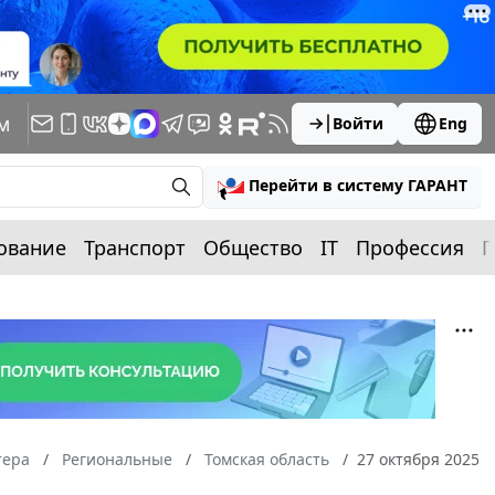
м
Войти
Eng
Перейти в систему ГАРАНТ
ование
Транспорт
Общество
IT
Профессия
П
тера
Региональные
Томская область
27 октября 2025