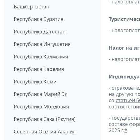
- налогопл
Башкортостан
Республика Бурятия
Туристическ
- налогопл
Республика Дагестан
Республика Ингушетия
Налог на иг
Республика Калмыкия
- налогопл
Республика Карелия
Индивидуа
Республика Коми
- страховат
Республика Марий Эл
на другую п
со
статьей 6
Республика Мордовия
соответстви
- государс
Республика Саха (Якутия)
составе фо
2025 г.
*
Северная Осетия-Алания