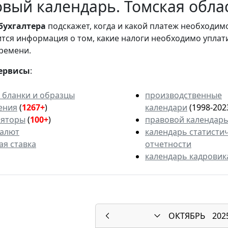
вый календарь. Томская облас
бухгалтера
подскажет, когда и какой платеж необходи
вится информация о том, какие налоги необходимо уплат
ремени.
ервисы
:
 бланки и образцы
производственные
ения
(
1267+
)
календари
(1998-202
ляторы
(
100+
)
правовой календар
валют
календарь статисти
ая ставка
отчетности
календарь кадровик
ОКТЯБРЬ
202