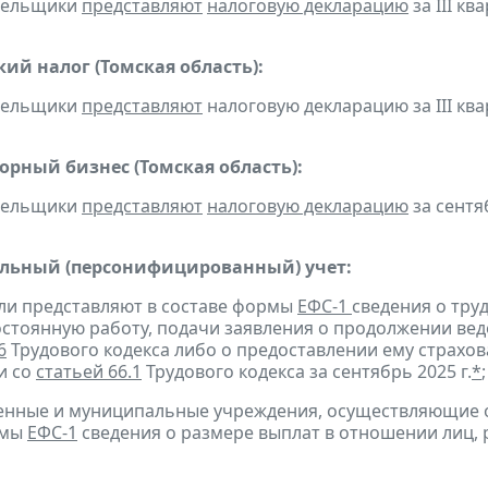
ательщики
представляют
налоговую декларацию
за III ква
ий налог (Томская область):
ательщики
представляют
налоговую декларацию за III квар
орный бизнес (Томская область):
ательщики
представляют
налоговую декларацию
за сентяб
льный (персонифицированный) учет:
ели представляют в составе формы
ЕФС-1
сведения о тру
остоянную работу, подачи заявления о продолжении вед
6
Трудового кодекса либо о предоставлении ему страхов
и со
статьей 66.1
Трудового кодекса за сентябрь 2025 г.
*
;
твенные и муниципальные учреждения, осуществляющие
рмы
ЕФС-1
сведения о размере выплат в отношении лиц,