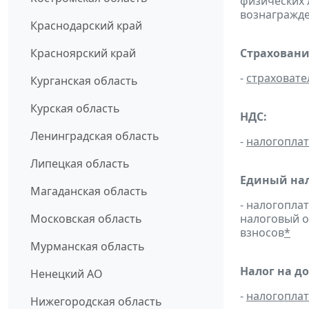
физических 
вознагражден
Краснодарский край
Красноярский край
Страховани
-
страховате
Курганская область
Курская область
НДС:
Ленинградская область
-
налогопла
Липецкая область
Единый нал
Магаданская область
- налогопла
Московская область
налоговый 
взносов
*
Мурманская область
Налог на д
Ненецкий АО
-
налогопла
Нижегородская область