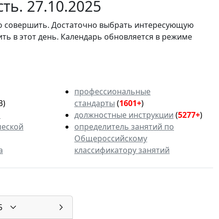
ть. 27.10.2025
мо совершить. Достаточно выбрать интересующую
ить в этот день. Календарь обновляется в режиме
профессиональные
3)
стандарты
(
1601+
)
ь
должностные инструкции
(
5277+
)
ческой
определитель занятий по
Общероссийскому
а
классификатору занятий
5