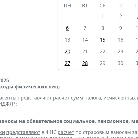
ПН
ВТ
СР
ЧТ
1
2
6
7
8
9
13
14
15
16
20
21
22
23
27
28
29
30
2025
оходы физических лиц:
 агенты
представляют
расчет
сумм налога, исчисленных и
-НДФЛ
*
;
взносы на обязательное социальное, пенсионное, м
ки
представляют
в ФНС
расчет
по страховым взносам за 