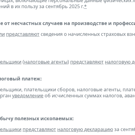
лицах, включающие персональные данные физических ли
ий в их пользу за сентябрь 2025 г.
*
е от несчастных случаев на производстве и профес
ли
представляют
сведения о начисленных страховых взнос
тельщики
(
налоговые агенты
)
представляют
налоговую 
оговый платеж:
тельщики, плательщики сборов, налоговые агенты, пла
орган
уведомление
об исчисленных суммах налогов, аван
обычу полезных ископаемых:
тельщики
представляют
налоговую декларацию
за сентяб