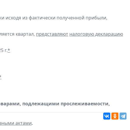
и исходя из фактически полученной прибыли,
ляется квартал,
представляют
налоговую декларацию
5 г.
*
*
товарами, подлежащими прослеживаемости,
вными актами
.