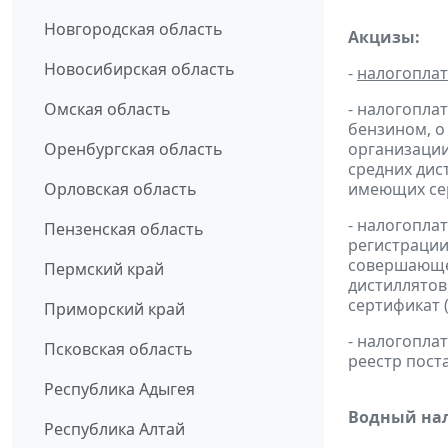
Новгородская область
Акцизы:
Новосибирская область
-
налогопла
Омская область
- налогопла
бензином, о
Оренбургская область
организации
средних дис
Орловская область
имеющих сер
- налогопла
Пензенская область
регистрации
совершающей
Пермский край
дистиллятов
сертификат 
Приморский край
- налогопл
Псковская область
реестр пост
Республика Адыгея
Водный нал
Республика Алтай