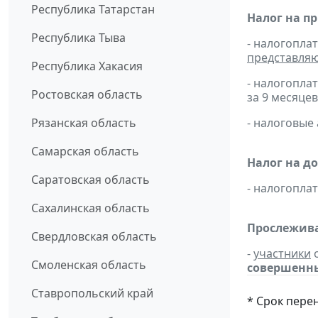
Республика Татарстан
Налог на п
Республика Тыва
- налогопла
представля
Республика Хакасия
- налогопла
Ростовская область
за 9 месяцев
Рязанская область
- налоговые
Самарская область
Налог на д
Саратовская область
- налогопл
Сахалинская область
Прослежива
Свердловская область
-
участники
о
Смоленская область
совершенных
Ставропольский край
* Срок пере