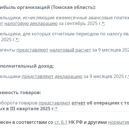
рибыль организаций (Томская область):
тельщики, исчисляющие ежемесячные авансовые платеж
ют
налоговую декларацию
за сентябрь 2025 г.
*
;
тельщики, для которых отчетным периодом по налогу яв
 2025 г.
*
;
 агенты
представляют
налоговый расчет
за 9 месяцев 202
ополнительный доход:
ательщики
представляют
декларацию
за 9 месяцев 2025 г.
емость товаров:
борота товаров
представляют
отчет
об операциях с 
 в III квартале 2025 г.
*
несен в соответствии со
ст. 6.1
НК РФ и другими
нормати