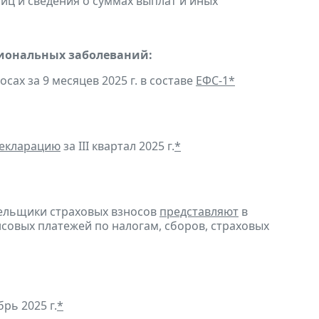
ц и сведения о суммах выплат и иных
сиональных заболеваний:
ах за 9 месяцев 2025 г. в составе
ЕФС-1
*
декларацию
за III квартал 2025 г.
*
тельщики страховых взносов
представляют
в
совых платежей по налогам, сборов, страховых
рь 2025 г.
*