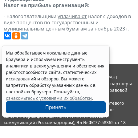
Налог на прибыль организаций:
- налогоплательщики
уплачивают
налог с доходов в
виде процентов по государственным и
муниципальным ценным бумагам за ноябрь 2023 г.
Мы обрабатываем локальные данные
браузера и используем инструменты
аналитики в целях улучшения и обеспечения
работоспособности сайта, статистических
© ООО "НПП "ГАРАНТ-СЕРВИС", 2026. Система ГАРАНТ
исследований и обзоров. Вы можете
выпускается с 1990 года. Компания "Гарант" и ее партнеры
запретить обработку указанных данных в
являются участниками Российской ассоциации правовой
настройках браузера. Пожалуйста,
информации ГАРАНТ.
ознакомьтесь с условиями их обработки
.
Портал ГАРАНТ.РУ зарегистрирован в качестве сетевого
Принять
издания Федеральной службой по надзору в сфере
связи,информационных технологий и массовых
коммуникаций (Роскомнадзором), Эл № ФС77-58365 от 18
июня 2014 года.