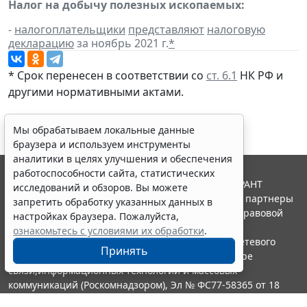
Налог на добычу полезных ископаемых:
-
налогоплательщики
представляют
налоговую
декларацию
за ноябрь 2021 г.
*
* Срок перенесен в соответствии со
ст. 6.1
НК РФ и
другими
нормативными актами
.
Мы обрабатываем локальные данные
браузера и используем инструменты
аналитики в целях улучшения и обеспечения
работоспособности сайта, статистических
© ООО "НПП "ГАРАНТ-СЕРВИС", 2026. Система ГАРАНТ
исследований и обзоров. Вы можете
выпускается с 1990 года. Компания "Гарант" и ее партнеры
запретить обработку указанных данных в
являются участниками Российской ассоциации правовой
настройках браузера. Пожалуйста,
информации ГАРАНТ.
ознакомьтесь с условиями их обработки
.
Портал ГАРАНТ.РУ зарегистрирован в качестве сетевого
Принять
издания Федеральной службой по надзору в сфере
связи,информационных технологий и массовых
коммуникаций (Роскомнадзором), Эл № ФС77-58365 от 18
июня 2014 года.