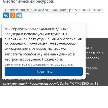
биологических ресурсов:
-
налогоплательщики
уплачивают
регулярный взнос
Мы обрабатываем локальные данные
браузера и используем инструменты
аналитики в целях улучшения и обеспечения
работоспособности сайта, статистических
© ООО "НПП "ГАРАНТ-СЕРВИС", 2026. Система ГАРАНТ
исследований и обзоров. Вы можете
выпускается с 1990 года. Компания "Гарант" и ее партнеры
запретить обработку указанных данных в
являются участниками Российской ассоциации правовой
настройках браузера. Пожалуйста,
информации ГАРАНТ.
ознакомьтесь с условиями их обработки
.
Портал ГАРАНТ.РУ зарегистрирован в качестве сетевого
Принять
издания Федеральной службой по надзору в сфере
связи,информационных технологий и массовых
коммуникаций (Роскомнадзором), Эл № ФС77-58365 от 18
июня 2014 года.
16+
Контакты
8-800-200-88-88