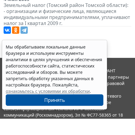
Земельный налог (Томский район Томской области):
- организации и физические лица, являющиеся
индивидуальными предпринимателями, уплачивают
налог за I квартал 2009 г.
Мы обрабатываем локальные данные
браузера и используем инструменты
аналитики в целях улучшения и обеспечения
работоспособности сайта, статистических
© ООО "НПП "ГАРАНТ-СЕРВИС", 2026. Система ГАРАНТ
исследований и обзоров. Вы можете
выпускается с 1990 года. Компания "Гарант" и ее партнеры
запретить обработку указанных данных в
являются участниками Российской ассоциации правовой
настройках браузера. Пожалуйста,
информации ГАРАНТ.
ознакомьтесь с условиями их обработки
.
Портал ГАРАНТ.РУ зарегистрирован в качестве сетевого
Принять
издания Федеральной службой по надзору в сфере
связи,информационных технологий и массовых
коммуникаций (Роскомнадзором), Эл № ФС77-58365 от 18
июня 2014 года.
16+