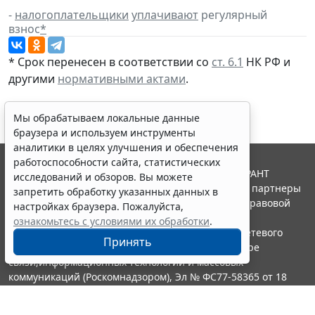
-
налогоплательщики
уплачивают
регулярный
взнос
*
* Срок перенесен в соответствии со
ст. 6.1
НК РФ и
другими
нормативными актами
.
Мы обрабатываем локальные данные
браузера и используем инструменты
аналитики в целях улучшения и обеспечения
работоспособности сайта, статистических
© ООО "НПП "ГАРАНТ-СЕРВИС", 2026. Система ГАРАНТ
исследований и обзоров. Вы можете
выпускается с 1990 года. Компания "Гарант" и ее партнеры
запретить обработку указанных данных в
являются участниками Российской ассоциации правовой
настройках браузера. Пожалуйста,
информации ГАРАНТ.
ознакомьтесь с условиями их обработки
.
Портал ГАРАНТ.РУ зарегистрирован в качестве сетевого
Принять
издания Федеральной службой по надзору в сфере
связи,информационных технологий и массовых
коммуникаций (Роскомнадзором), Эл № ФС77-58365 от 18
июня 2014 года.