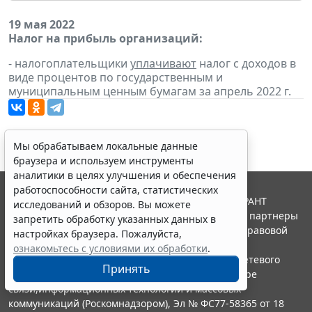
19 мая 2022
Налог на прибыль организаций:
- налогоплательщики
уплачивают
налог с доходов в
виде процентов по государственным и
муниципальным ценным бумагам за апрель 2022 г.
Мы обрабатываем локальные данные
браузера и используем инструменты
аналитики в целях улучшения и обеспечения
работоспособности сайта, статистических
© ООО "НПП "ГАРАНТ-СЕРВИС", 2026. Система ГАРАНТ
исследований и обзоров. Вы можете
выпускается с 1990 года. Компания "Гарант" и ее партнеры
запретить обработку указанных данных в
являются участниками Российской ассоциации правовой
настройках браузера. Пожалуйста,
информации ГАРАНТ.
ознакомьтесь с условиями их обработки
.
Портал ГАРАНТ.РУ зарегистрирован в качестве сетевого
Принять
издания Федеральной службой по надзору в сфере
связи,информационных технологий и массовых
коммуникаций (Роскомнадзором), Эл № ФС77-58365 от 18