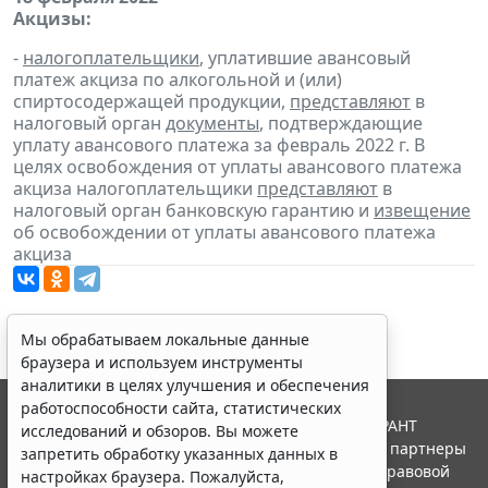
Акцизы:
-
налогоплательщики
, уплатившие авансовый
платеж акциза по алкогольной и (или)
спиртосодержащей продукции,
представляют
в
налоговый орган
документы
, подтверждающие
уплату авансового платежа за февраль 2022 г. В
целях освобождения от уплаты авансового платежа
акциза налогоплательщики
представляют
в
налоговый орган банковскую гарантию и
извещение
об освобождении от уплаты авансового платежа
акциза
Мы обрабатываем локальные данные
браузера и используем инструменты
аналитики в целях улучшения и обеспечения
работоспособности сайта, статистических
© ООО "НПП "ГАРАНТ-СЕРВИС", 2026. Система ГАРАНТ
исследований и обзоров. Вы можете
выпускается с 1990 года. Компания "Гарант" и ее партнеры
запретить обработку указанных данных в
являются участниками Российской ассоциации правовой
настройках браузера. Пожалуйста,