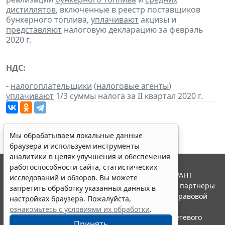
дистиллятов
, включенные в реестр поставщиков
бункерного топлива,
уплачивают
акцизы и
представляют
налоговую декларацию за февраль
2020 г.
НДС:
-
налогоплательщики
(
налоговые агенты
)
уплачивают
1/3 суммы налога за II квартал 2020 г.
Мы обрабатываем локальные данные
браузера и используем инструменты
аналитики в целях улучшения и обеспечения
работоспособности сайта, статистических
© ООО "НПП "ГАРАНТ-СЕРВИС", 2026. Система ГАРАНТ
исследований и обзоров. Вы можете
выпускается с 1990 года. Компания "Гарант" и ее партнеры
запретить обработку указанных данных в
являются участниками Российской ассоциации правовой
настройках браузера. Пожалуйста,
информации ГАРАНТ.
ознакомьтесь с условиями их обработки
.
Портал ГАРАНТ.РУ зарегистрирован в качестве сетевого
Принять