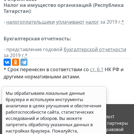
Налог на имущество организаций (Республика
Татарстан)
:
-
налогоплательщики
уплачивают
налог
за 2019 г.
*
Бухгалтерская отчетность:
- представление годовой
бухгалтерской отчетности
за 2019 г.
*
* Срок перенесен в соответствии со
ст. 6.1
НК РФ и
другими нормативными актами.
Мы обрабатываем локальные данные
браузера и используем инструменты
аналитики в целях улучшения и обеспечения
работоспособности сайта, статистических
© ООО "НПП "ГАРАНТ-СЕРВИС", 2026. Система ГАРАНТ
исследований и обзоров. Вы можете
выпускается с 1990 года. Компания "Гарант" и ее партнеры
запретить обработку указанных данных в
являются участниками Российской ассоциации правовой
настройках браузера. Пожалуйста,