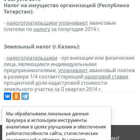
Налог на имущество организаций (Республика
Татарстан):
-
налогоплательщики
уплачивают
авансовые
платежи по
налогу
за полугодие 2014 г.
Земельный налог (г.Казань):
-
налогоплательщики
- организации или физические
лица, являющиеся индивидуальными
предпринимателями,
уплачивают
авансовый платеж
в размере 1/4 соответствующей
налоговой ставки
процентной доли кадастровой стоимости
земельного участка за II квартал 2014 г.
Мы обрабатываем локальные данные
браузера и используем инструменты
аналитики в целях улучшения и обеспечения
работоспособности сайта, статистических
© ООО "НПП "ГАРАНТ-СЕРВИС", 2026. Система ГАРАНТ
исследований и обзоров. Вы можете