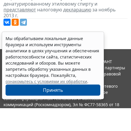
денатурированному этиловому спирту и
представляют
налоговую
декларацию
за ноябрь
2013 г.
Мы обрабатываем локальные данные
браузера и используем инструменты
аналитики в целях улучшения и обеспечения
работоспособности сайта, статистических
© ООО "НПП "ГАРАНТ-СЕРВИС", 2026. Система ГАРАНТ
исследований и обзоров. Вы можете
выпускается с 1990 года. Компания "Гарант" и ее партнеры
запретить обработку указанных данных в
являются участниками Российской ассоциации правовой
настройках браузера. Пожалуйста,
информации ГАРАНТ.
ознакомьтесь с условиями их обработки
.
Портал ГАРАНТ.РУ зарегистрирован в качестве сетевого
Принять
издания Федеральной службой по надзору в сфере
связи,информационных технологий и массовых
коммуникаций (Роскомнадзором), Эл № ФС77-58365 от 18
июня 2014 года.
16+
Контакты
8-800-200-88-88