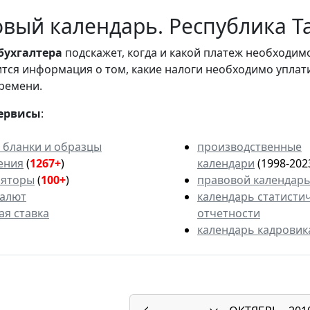
вый календарь. Республика Та
бухгалтера
подскажет, когда и какой платеж необходи
вится информация о том, какие налоги необходимо уплат
ремени.
ервисы
:
 бланки и образцы
производственные
ения
(
1267+
)
календари
(1998-202
ляторы
(
100+
)
правовой календар
валют
календарь статисти
ая ставка
отчетности
календарь кадровик