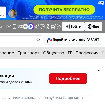
м
Войти
Eng
Перейти в систему ГАРАНТ
ование
Транспорт
Общество
IT
Профессия
П
тера
Региональные
Республика Татарстан
11