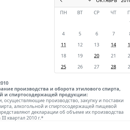
ОКТЯБРЬ
201
ПН
ВТ
СР
ЧТ
4
5
6
7
11
12
13
14
18
19
20
21
25
26
27
28
2010
ание производства и оборота этилового спирта,
й и спиртосодержащей продукции:
, осуществляющие производство, закупку и поставки
пирта, алкогольной и спиртосодержащей пищевой
представляют декларации об объеме их производства
III квартал 2010 г.*