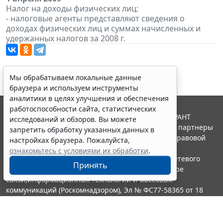
Налог на доходы физических лиц:
- налоговые агенты представляют сведения о
доходах физических лиц и суммах начисленных и
удержанных налогов за 2008 г.
Мы обрабатываем локальные данные
браузера и используем инструменты
аналитики в целях улучшения и обеспечения
работоспособности сайта, статистических
© ООО "НПП "ГАРАНТ-СЕРВИС", 2026. Система ГАРАНТ
исследований и обзоров. Вы можете
выпускается с 1990 года. Компания "Гарант" и ее партнеры
запретить обработку указанных данных в
являются участниками Российской ассоциации правовой
настройках браузера. Пожалуйста,
информации ГАРАНТ.
ознакомьтесь с условиями их обработки
.
Портал ГАРАНТ.РУ зарегистрирован в качестве сетевого
Принять
издания Федеральной службой по надзору в сфере
связи,информационных технологий и массовых
коммуникаций (Роскомнадзором), Эл № ФС77-58365 от 18
июня 2014 года.
16+