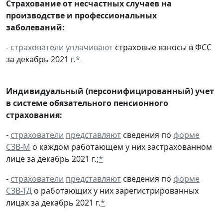
Страхование от несчастных случаев на
производстве и профессиональных
заболеваний:
-
страхователи
уплачивают
страховые взносы в ФСС
за декабрь 2021 г.
*
Индивидуальный (персонифицированный) учет
в системе обязательного пенсионного
страхования:
-
страхователи
представляют
сведения по
форме
СЗВ-М
о каждом работающем у них застрахованном
лице за декабрь 2021 г.;
*
-
страхователи
представляют
сведения по
форме
СЗВ-ТД
о работающих у них зарегистрированных
лицах за декабрь 2021 г.
*