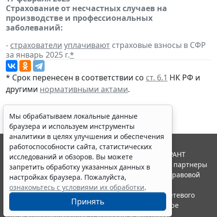
Страхование от несчастных случаев на
производстве и профессиональных
заболеваний:
-
страхователи
уплачивают
страховые взносы в СФР
за январь 2025 г.
*
* Срок перенесен в соответствии со
ст. 6.1
НК РФ и
другими
нормативными актами
.
Мы обрабатываем локальные данные
браузера и используем инструменты
аналитики в целях улучшения и обеспечения
работоспособности сайта, статистических
© ООО "НПП "ГАРАНТ-СЕРВИС", 2026. Система ГАРАНТ
исследований и обзоров. Вы можете
выпускается с 1990 года. Компания "Гарант" и ее партнеры
запретить обработку указанных данных в
являются участниками Российской ассоциации правовой
настройках браузера. Пожалуйста,
информации ГАРАНТ.
ознакомьтесь с условиями их обработки
.
Портал ГАРАНТ.РУ зарегистрирован в качестве сетевого
Принять
издания Федеральной службой по надзору в сфере
связи,информационных технологий и массовых